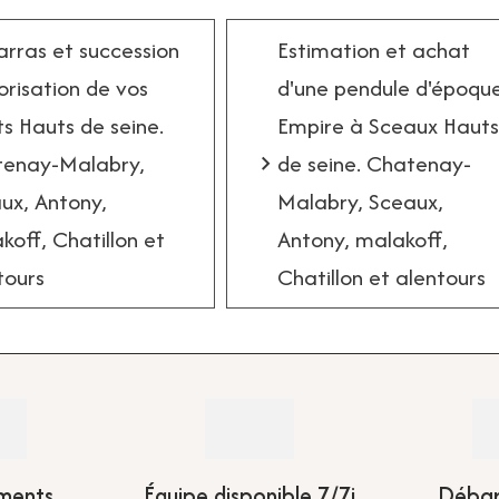
rras et succession
Estimation et achat
lorisation de vos
d'une pendule d'époqu
ts Hauts de seine.
Empire à Sceaux Hauts
enay-Malabry,
de seine. Chatenay-
ux, Antony,
Malabry, Sceaux,
koff, Chatillon et
Antony, malakoff,
tours
Chatillon et alentours
ments
Équipe disponible 7/7j
Débar