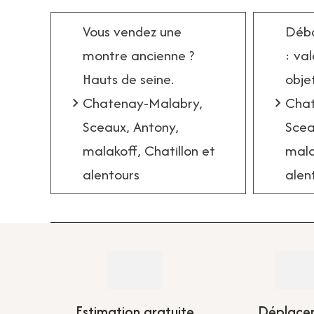
Vous vendez une
Déba
montre ancienne ?
: va
Hauts de seine.
obje
Chatenay-Malabry,
Chat
Sceaux, Antony,
Scea
malakoff, Chatillon et
mala
alentours
alen
Estimation gratuite
Déplace