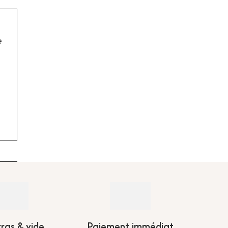
e
ras & vide
Paiement immédiat