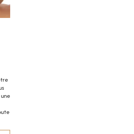
otre
us
 une
oute