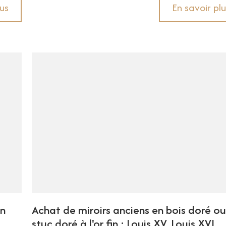
lus
En savoir plu
en
Achat de miroirs anciens en bois doré o
stuc doré à l'or fin : Louis XV, Louis XVI,