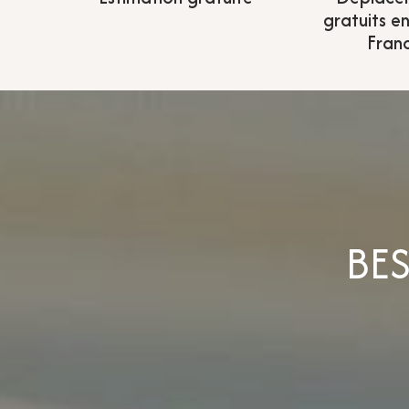
gratuits en
Fran
BE