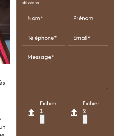
obligatoires
Nom*
Prénom
Téléphone*
Email*
Message*
ès
Fichier
Fichier
1
2
s
 un
es