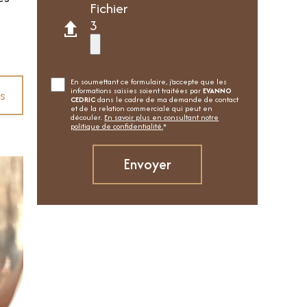
Fichier
3
En soumettant ce formulaire, j'accepte que les
informations saisies soient traitées par
EVANNO
s
CEDRIC
dans le cadre de ma demande de contact
et de la relation commerciale qui peut en
découler.
En savoir plus en consultant notre
politique de confidentialité.
*