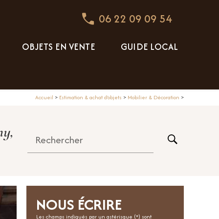
06 22 09 09 54
OBJETS EN VENTE
GUIDE LOCAL
Accueil
>
Estimation & achat d'objets
>
Mobilier & Décoration
>
ny,
Rechercher
NOUS ÉCRIRE
Les champs indiqués par un astérisque (*) sont