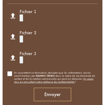
Fichier 1
Fichier 2
Fichier 3
En soumettant ce formulaire, j'accepte que les informations saisies
soient traitées par
EVANNO CEDRIC
dans le cadre de ma demande de
contact et de la relation commerciale qui peut en découler.
En savoir
plus en consultant notre politique de confidentialité.
*