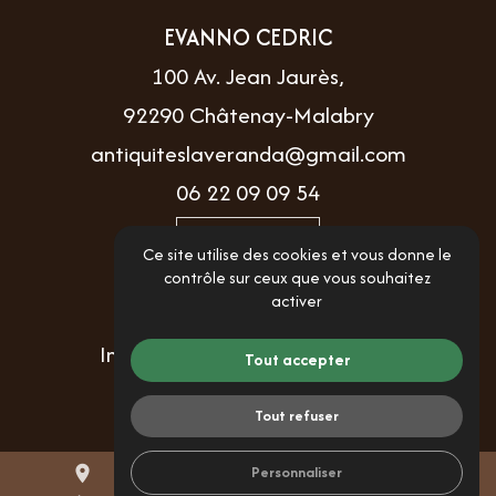
EVANNO CEDRIC
100 Av. Jean Jaurès,
92290 Châtenay-Malabry
antiquiteslaveranda@gmail.com
06 22 09 09 54
Itinéraire
Ce site utilise des cookies et vous donne le
contrôle sur ceux que vous souhaitez
activer
LIENS UTILES
Informations complémentaires
Tout accepter
Mentions légales
Tout refuser
Politique de confidentialité
Gestion des cookies
Personnaliser
place
mail
call