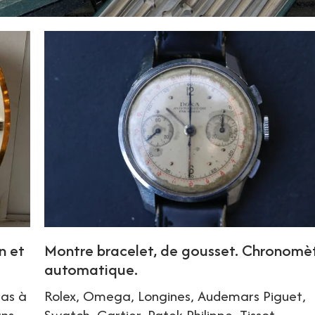
n et
Montre bracelet, de gousset. Chronomèt
automatique.
ras à
Rolex, Omega, Longines, Audemars Piguet,
ans
Swatch, Cartier, Patek Philippe, Tissot.