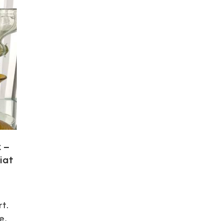
 –
iat
rt.
e,