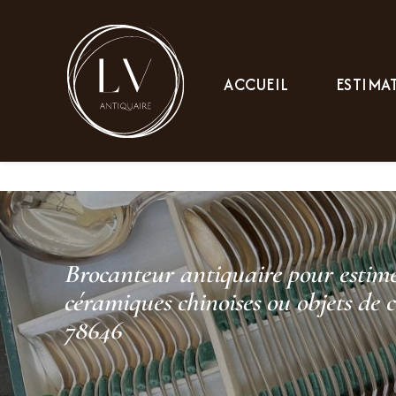
Panneau de gestion des cookies
ACCUEIL
ESTIMA
Brocanteur antiquaire pour estimer 
céramiques chinoises ou objets de co
78646