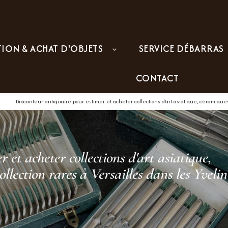
TION & ACHAT D'OBJETS
SERVICE DÉBARRAS
CONTACT
Brocanteur antiquaire pour estimer et acheter collections d'art asiatique, céramiques
et acheter collections d'art asiatique,
llection rares à Versailles dans les Yvelin