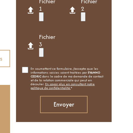
Fichier
Fichier
1
2
Fichier
3
s
En soumettant ce formulaire, j'accepte que les
informations saisies soient traitées par
EVANNO
CEDRIC
dans le cadre de ma demande de contact
et de la relation commerciale qui peut en
découler.
En savoir plus en consultant notre
politique de confidentialité.
*