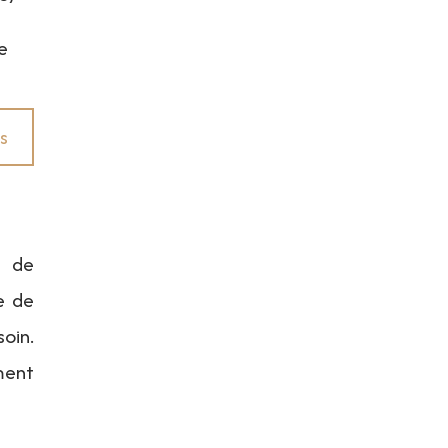
e
s
 de
se de
oin.
ment