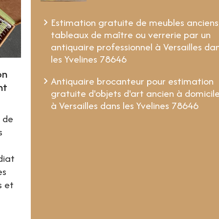
Estimation gratuite de meubles anciens
tableaux de maître ou verrerie par un
antiquaire professionnel à Versailles da
les Yvelines 78646
on
Antiquaire brocanteur pour estimation
nt
gratuite d'objets d'art ancien à domicil
à Versailles dans les Yvelines 78646
é de
s
,
diat
es
s et