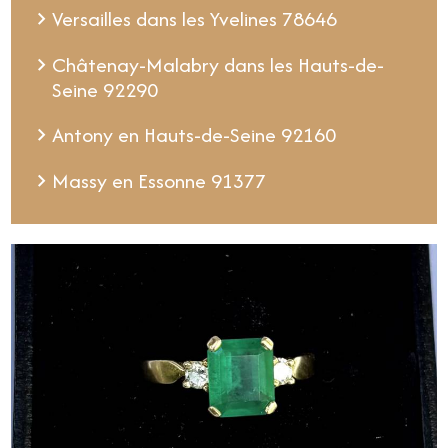
Versailles dans les Yvelines 78646
Châtenay-Malabry dans les Hauts-de-
Seine 92290
Antony en Hauts-de-Seine 92160
Massy en Essonne 91377