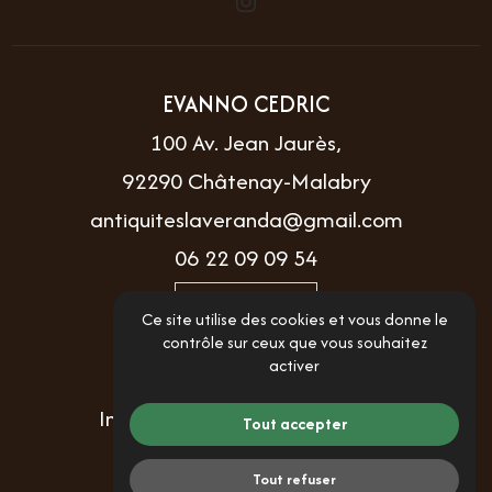
EVANNO CEDRIC
100 Av. Jean Jaurès,
92290 Châtenay-Malabry
antiquiteslaveranda@gmail.com
06 22 09 09 54
Itinéraire
Ce site utilise des cookies et vous donne le
contrôle sur ceux que vous souhaitez
activer
LIENS UTILES
Informations complémentaires
Tout accepter
Mentions légales
Tout refuser