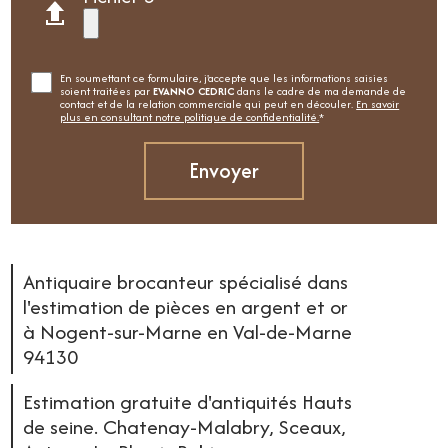
En soumettant ce formulaire, j'accepte que les informations saisies
soient traitées par
EVANNO CEDRIC
dans le cadre de ma demande de
contact et de la relation commerciale qui peut en découler.
En savoir
plus en consultant notre politique de confidentialité.
*
Antiquaire brocanteur spécialisé dans
l'estimation de pièces en argent et or
à Nogent-sur-Marne en Val-de-Marne
94130
Estimation gratuite d'antiquités Hauts
de seine. Chatenay-Malabry, Sceaux,