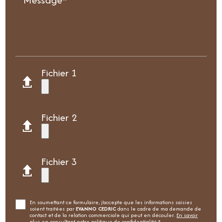
Fichier 1
Fichier 2
Fichier 3
En soumettant ce formulaire, j'accepte que les informations saisies
soient traitées par
EVANNO CEDRIC
dans le cadre de ma demande de
contact et de la relation commerciale qui peut en découler.
En savoir
plus en consultant notre politique de confidentialité.
*