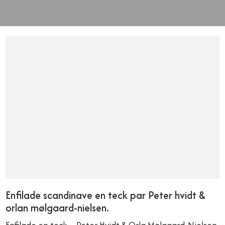
Enfilade scandinave en teck par Peter hvidt &
orlan mølgaard-nielsen.
Enfilade en teck – Peter Hvidt & Orla Mølgaard-Nielsen,