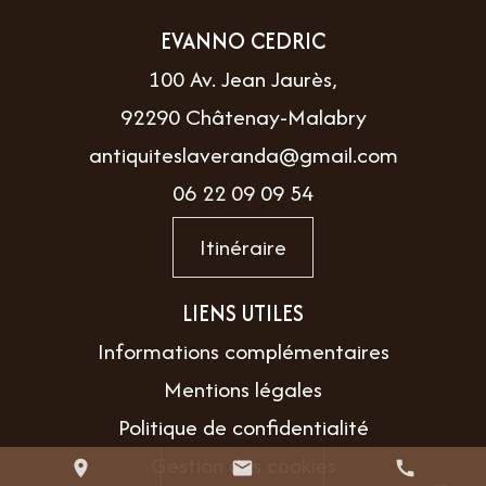
EVANNO CEDRIC
100 Av. Jean Jaurès,
92290 Châtenay-Malabry
antiquiteslaveranda@gmail.com
06 22 09 09 54
Itinéraire
LIENS UTILES
Informations complémentaires
Mentions légales
Politique de confidentialité
Gestion des cookies
place
mail
call