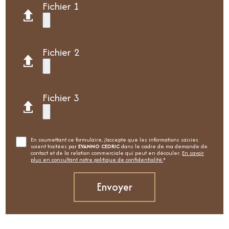
Fichier 1
Fichier 2
Fichier 3
En soumettant ce formulaire, j'accepte que les informations saisies
soient traitées par
EVANNO CEDRIC
dans le cadre de ma demande de
contact et de la relation commerciale qui peut en découler.
En savoir
plus en consultant notre politique de confidentialité.
*